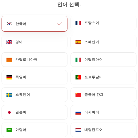
언어 선택:
언어 선택:
메뉴
KO
프랑스어
프랑스어
한국어
한국어
영어
영어
스페인어
스페인어
/
홈
연락처
카탈로니아어
카탈로니아어
이탈리아어
이탈리아어
연락처
독일어
독일어
포르투갈어
포르투갈어
스웨덴어
스웨덴어
중국어 간체
중국어 간체
일본어
일본어
러시아어
러시아어
Restaurant Au couscous
아랍어
아랍어
네덜란드어
네덜란드어