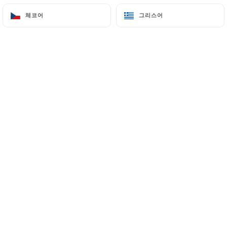
Montrouge
체코어
체코어
그리스어
그리스어
47 Rue Fénelon
92120 Montrouge France
+33142530187
이름
이메일