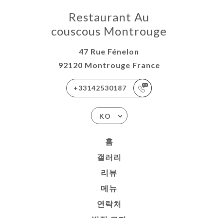
Restaurant Au
couscous Montrouge
47 Rue Fénelon
92120 Montrouge France
+33142530187
KO
홈
갤러리
리뷰
메뉴
연락처