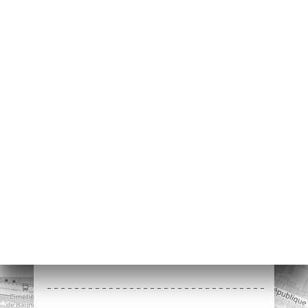
약
기
문
기
러
뷰
뉴
락
47 Rue Fénelon
92120 Montrouge
France