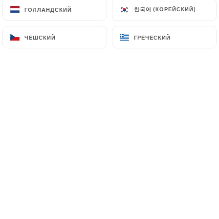
한국어 (КОРЕЙСКИЙ)
한국어 (КОРЕЙСКИЙ)
ГОЛЛАНДСКИЙ
ГОЛЛАНДСКИЙ
ЧЕШСКИЙ
ЧЕШСКИЙ
ГРЕЧЕСКИЙ
ГРЕЧЕСКИЙ
Vous avez envie de dîner en famille ou
entre amis dans un restaurant oriental
servant de savoureux plats
traditionnels ?
Vous avez envie de commander un
couscous, un tajine avec des salades,
pour un souper en famille ou entre amis
?
Votre restaurant AU COUSCOUS à
Montrouge vous fait voyager sur