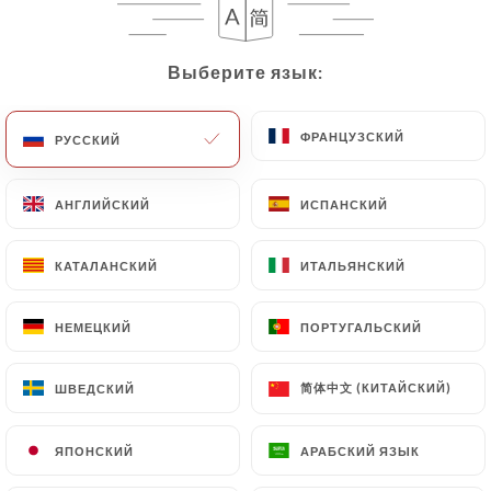
Выберите язык:
Выберите язык:
ФРАНЦУЗСКИЙ
ФРАНЦУЗСКИЙ
РУССКИЙ
РУССКИЙ
АНГЛИЙСКИЙ
АНГЛИЙСКИЙ
ИСПАНСКИЙ
ИСПАНСКИЙ
51 МНЕНИЙ
КАТАЛАНСКИЙ
КАТАЛАНСКИЙ
ИТАЛЬЯНСКИЙ
ИТАЛЬЯНСКИЙ
RESTAURANT MAGHRÉBIN
47 Rue Fénelon
НЕМЕЦКИЙ
НЕМЕЦКИЙ
ПОРТУГАЛЬСКИЙ
ПОРТУГАЛЬСКИЙ
92120 Montrouge France
简体中文 (КИТАЙСКИЙ)
简体中文 (КИТАЙСКИЙ)
ШВЕДСКИЙ
ШВЕДСКИЙ
ЯПОНСКИЙ
ЯПОНСКИЙ
АРАБСКИЙ ЯЗЫК
АРАБСКИЙ ЯЗЫК
Кто мы?