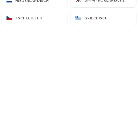
한국어 (KOREANISCH)
한국어 (KOREANISCH)
NIEDERLÄNDISCH
NIEDERLÄNDISCH
TSCHECHISCH
TSCHECHISCH
GRIECHISCH
GRIECHISCH
Vous avez envie de dîner en famille ou
entre amis dans un restaurant oriental
servant de savoureux plats
traditionnels ?
Vous avez envie de commander un
couscous, un tajine avec des salades,
pour un souper en famille ou entre amis
?
Votre restaurant AU COUSCOUS à
Montrouge vous fait voyager sur