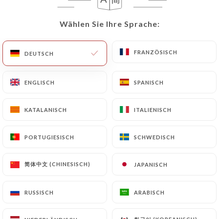
Wählen Sie Ihre Sprache:
Wählen Sie Ihre Sprache:
FRANZÖSISCH
FRANZÖSISCH
DEUTSCH
DEUTSCH
ENGLISCH
ENGLISCH
SPANISCH
SPANISCH
51 BEWERTUNG
KATALANISCH
KATALANISCH
ITALIENISCH
ITALIENISCH
RESTAURANT MAGHRÉBIN
PORTUGIESISCH
PORTUGIESISCH
SCHWEDISCH
SCHWEDISCH
47 Rue Fénelon
92120 Montrouge France
简体中文 (CHINESISCH)
简体中文 (CHINESISCH)
JAPANISCH
JAPANISCH
RUSSISCH
RUSSISCH
ARABISCH
ARABISCH
Über uns