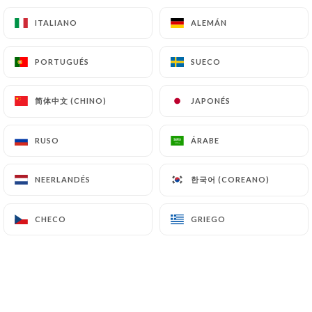
ITALIANO
ITALIANO
ALEMÁN
ALEMÁN
PORTUGUÉS
PORTUGUÉS
SUECO
SUECO
简体中文 (CHINO)
简体中文 (CHINO)
JAPONÉS
JAPONÉS
RUSO
RUSO
ÁRABE
ÁRABE
한국어 (COREANO)
한국어 (COREANO)
NEERLANDÉS
NEERLANDÉS
CHECO
CHECO
GRIEGO
GRIEGO