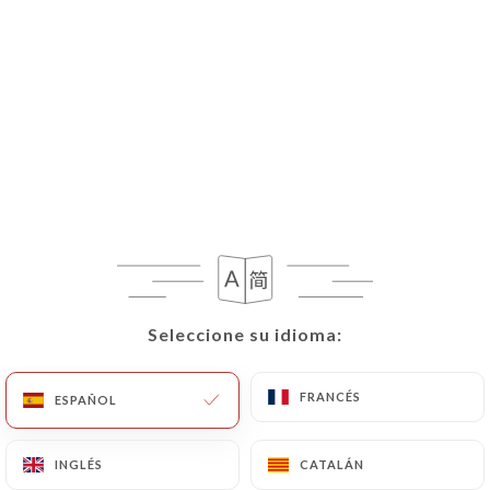
Seleccione su idioma:
Seleccione su idioma:
FRANCÉS
FRANCÉS
ESPAÑOL
ESPAÑOL
INGLÉS
INGLÉS
CATALÁN
CATALÁN