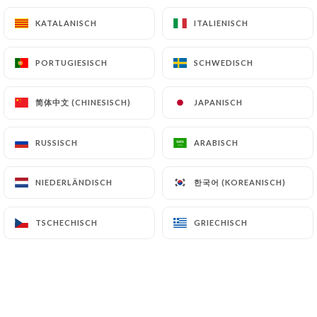
KATALANISCH
KATALANISCH
ITALIENISCH
ITALIENISCH
PORTUGIESISCH
PORTUGIESISCH
SCHWEDISCH
SCHWEDISCH
简体中文 (CHINESISCH)
简体中文 (CHINESISCH)
JAPANISCH
JAPANISCH
RUSSISCH
RUSSISCH
ARABISCH
ARABISCH
한국어 (KOREANISCH)
한국어 (KOREANISCH)
NIEDERLÄNDISCH
NIEDERLÄNDISCH
TSCHECHISCH
TSCHECHISCH
GRIECHISCH
GRIECHISCH